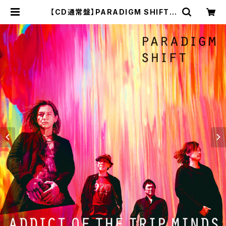
【CD通常盤】PARADIGM SHIFT |
ADDICT OF THE TRIP MINDS O
fficial Online Shop